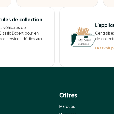
cules de collection
L’applic
es véhicules de
Classic Expert pour en
Centralise
 nos services dédiés aux
de collect
En savoir p
Offres
Marques