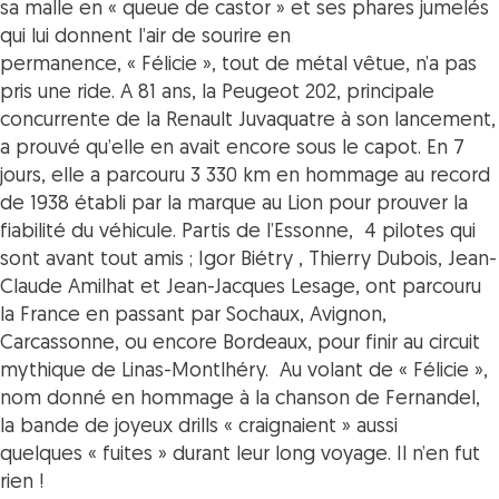
sa malle en
« queue de castor »
et ses phares jumelés
qui lui donnent l’air de sourire en
permanence,
« Félicie »
, tout de métal vêtue, n’a pas
pris une ride. A 81 ans, la Peugeot 202, principale
concurrente de la Renault Juvaquatre à son lancement,
a prouvé qu’elle en avait encore sous le capot. En 7
jours, elle a parcouru 3 330 km en hommage au record
de 1938 établi par la marque au Lion pour prouver la
fiabilité du véhicule. Partis de l’Essonne, 4 pilotes qui
sont avant tout amis ; Igor Biétry , Thierry Dubois, Jean-
Claude Amilhat et Jean-Jacques Lesage, ont parcouru
la France en passant par Sochaux, Avignon,
Carcassonne, ou encore Bordeaux, pour finir au circuit
mythique de Linas-Montlhéry. Au volant de
« Félicie »
,
nom donné en hommage à la chanson de Fernandel,
la bande de joyeux drills
« craignaient »
aussi
quelques
« fuites »
durant leur long voyage. Il n’en fut
rien !