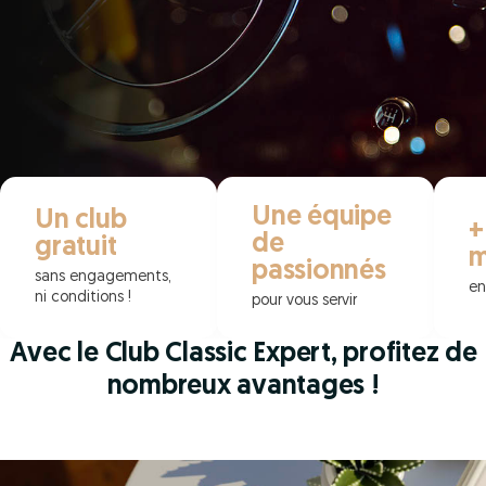
Une équipe
Un club
+
de
gratuit
m
passionnés
sans engagements,
en
ni conditions !
pour vous servir
Avec le Club Classic Expert, profitez de
nombreux avantages !