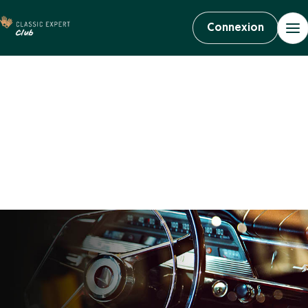
Connexion
Le Club des
passionnés de
véhicules anciens
Vous êtes passionnés de véhicules anciens ? Ce club est fait pour
vous. Rejoignez vite la communauté !