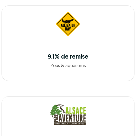
9.1% de remise
Zoos & aquariums