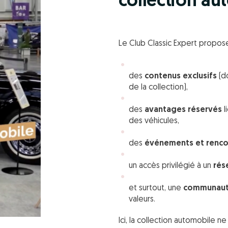
collection au
Le Club Classic Expert propos
des
contenus exclusifs
(do
de la collection),
des
avantages réservés
l
des véhicules,
des
événements et renco
un accès privilégié à un
rés
et surtout, une
communaut
valeurs.
Ici, la collection automobile n