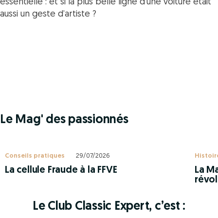
essentielle : et si la plus belle ligne d’une voiture était
aussi un geste d’artiste ?
Le Mag' des passionnés
Conseils pratiques
29/07/2026
Histoir
La cellule Fraude à la FFVE
La Ma
révol
Le Club Classic Expert, c’est :