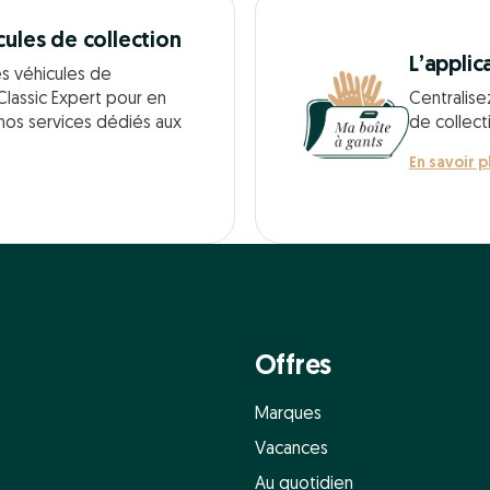
cules de collection
L’applic
es véhicules de
Classic Expert pour en
Centralise
 nos services dédiés aux
de collect
En savoir p
Offres
Marques
Vacances
Au quotidien