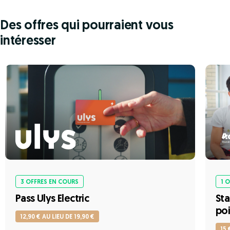
Des offres qui pourraient vous
intéresser
3 OFFRES EN COURS
1 
Pass Ulys Electric
Sta
poi
12,90 € AU LIEU DE 19,90 €
15 