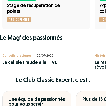
Stage de récupération de
Exp
points
col
15 € DE REMISE
10
Le Mag' des passionnés
Conseils pratiques
29/07/2026
Histoir
La cellule Fraude à la FFVE
La Ma
révol
Le Club Classic Expert, c’est :
Une équipe de passionnés
Plus de 13
pour vous servir