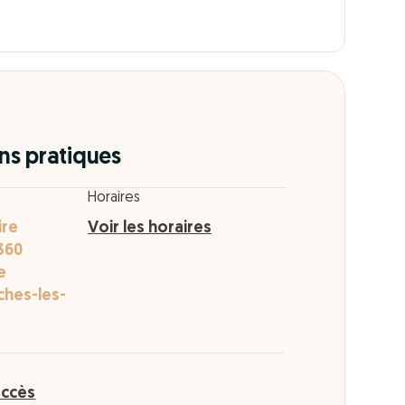
ns pratiques
Horaires
ire
Voir les horaires
360
e
ches-les-
accès