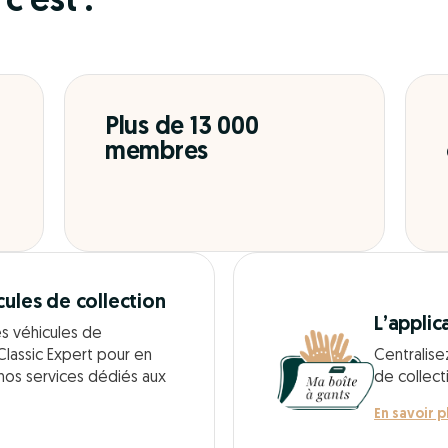
c’est :
Plus de 13 000
membres
cules de collection
L’applic
es véhicules de
Classic Expert pour en
Centralise
 nos services dédiés aux
de collect
En savoir p