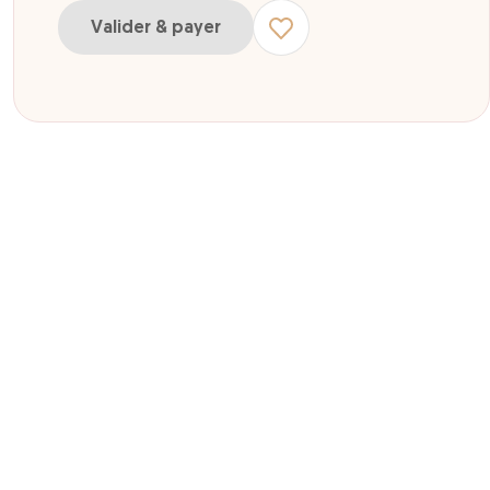
Valider & payer
ur enfant de 10 à 17 ans
ur adulte + de 18 ans