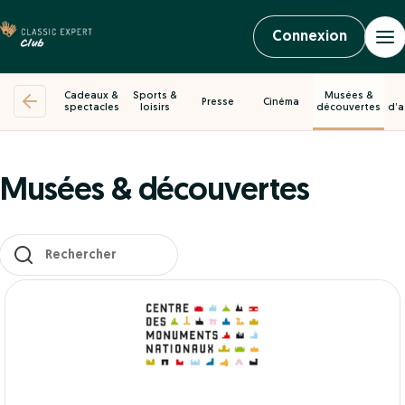
Connexion
Cadeaux &
Sports &
Musées &
Presse
Cinéma
spectacles
loisirs
découvertes
d’a
Musées & découvertes
Les résultats se mettent à jour au fur et à mesure de votre saisi