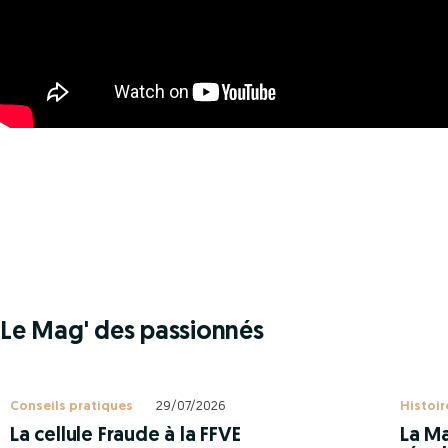
Le Mag' des passionnés
Conseils pratiques
29/07/2026
Histoir
La cellule Fraude à la FFVE
La Ma