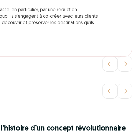
sse, en particulier, par une réduction
quoi ils s’engagent à co-créer avec leurs clients
découvrir et préserver les destinations qu’ils
2 OFFRES EN COURS
Offre famille : vos enfants son
nos invités !
PENSION COMPLÈTE OU DEMI-PENSION OFFERTE
POUR LES ENFANTS
l’histoire d’un concept révolutionnaire