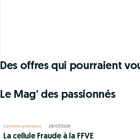
2 OFFRES EN COURS
Des vacances dans un chalet
en montagne
Des offres qui pourraient vo
JUSQU'À 50% DE REMISE
Le Mag' des passionnés
Conseils pratiques
29/07/2026
La cellule Fraude à la FFVE