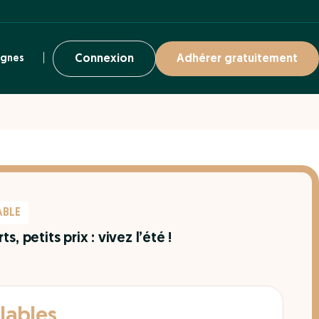
ignes
Connexion
Adhérer gratuitement
ABLE
s, petits prix : vivez l’été !
lables