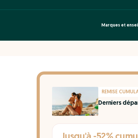
Marques et ense
REMISE CUMUL
Derniers départ
Jusqu'à -52% cumu