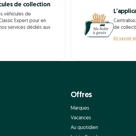
cules de collection
L’applic
es véhicules de
Classic Expert pour en
Centralise
 nos services dédiés aux
de collect
En savoir p
Offres
Marques
Vacances
Au quotidien