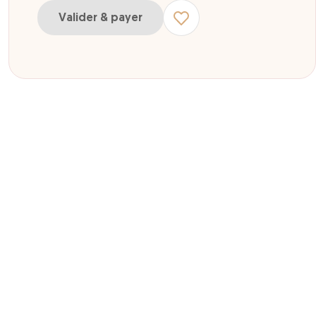
Valider & payer
r e-billet