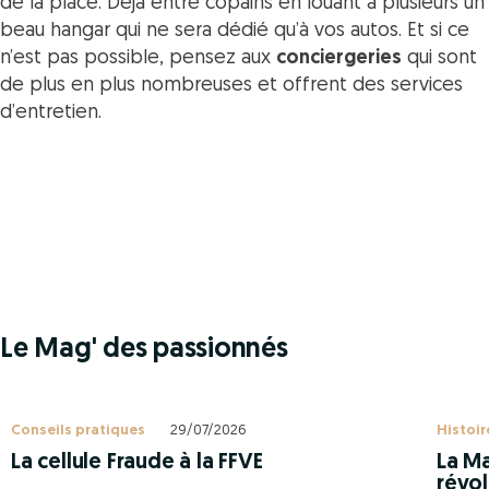
de la place. Déjà entre copains en louant à plusieurs un
beau hangar qui ne sera dédié qu’à vos autos. Et si ce
n’est pas possible, pensez aux
conciergeries
qui sont
de plus en plus nombreuses et offrent des services
d’entretien.
Le Mag' des passionnés
Conseils pratiques
29/07/2026
Histoir
La cellule Fraude à la FFVE
La Ma
révol