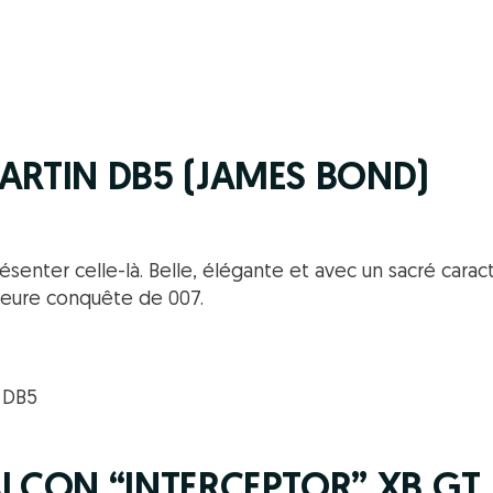
MARTIN DB5 (JAMES BOND)
ésenter celle-là. Belle, élégante et avec un sacré carac
lleure conquête de 007.
FALCON “INTERCEPTOR” XB G