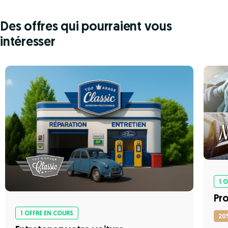
Des offres qui pourraient vous
intéresser
1 
Pro
1 OFFRE EN COURS
20