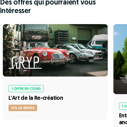
Des offres qui pourraient vous
intéresser
1 OFFRE EN COURS
L'Art de la Re-création
1 
15% DE REMISE
Ent
an