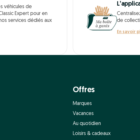
L’applic
es véhicules de
Classic Expert pour en
Centralise
 nos services dédiés aux
de collect
En savoir p
Offres
Marques
Vacances
Au quotidien
Loisirs & cadeaux