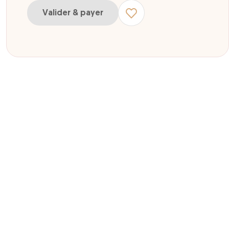
Valider & payer
r e-billet