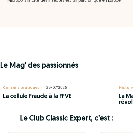
Micropolis la cité des insectes est un parc unique en Europe !
Le Mag' des passionnés
Conseils pratiques
29/07/2026
Histoir
La cellule Fraude à la FFVE
La Ma
révol
Le Club Classic Expert, c’est :