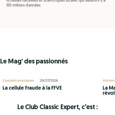
richesses naturelles et scientifiques locales, qui débute il y a
165 millions d’années.
Le Mag' des passionnés
Conseils pratiques
29/07/2026
Histoir
La cellule Fraude à la FFVE
La Ma
révol
Le Club Classic Expert, c’est :