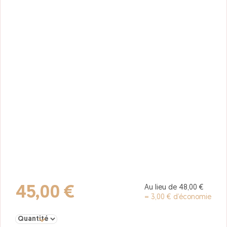
Au lieu de 48,00 €
45,00 €
= 3,00 € d’économie
Sélectionner la quantité pour E-carte "Kiné CE" 5 places