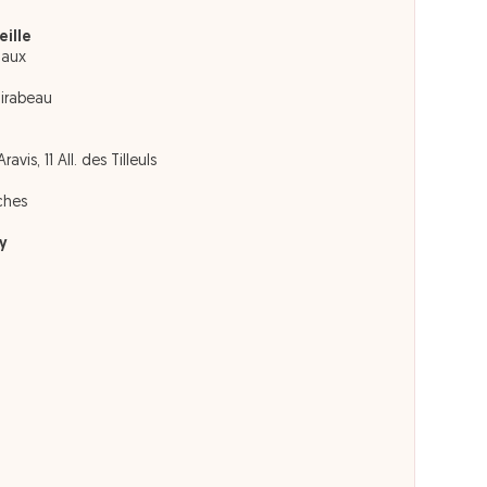
eille
laux
Mirabeau
z
avis, 11 All. des Tilleuls
ches
y
t