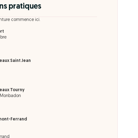
ns pratiques
enture commence ici.
rt
mbre
eaux Saint Jean
eaux Tourny
e Monbadon
mont-Ferrand
rrand