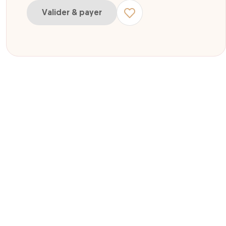
Valider & payer
r Enfant De 3 ans à 13 ans inclus
r Adulte à partir de 14 ans