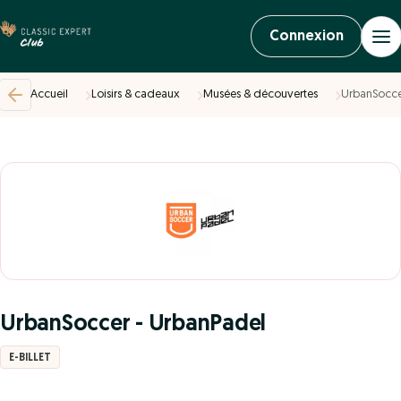
Connexion
Accueil
Loisirs & cadeaux
Musées & découvertes
UrbanSocce
UrbanSoccer - UrbanPadel
E-BILLET