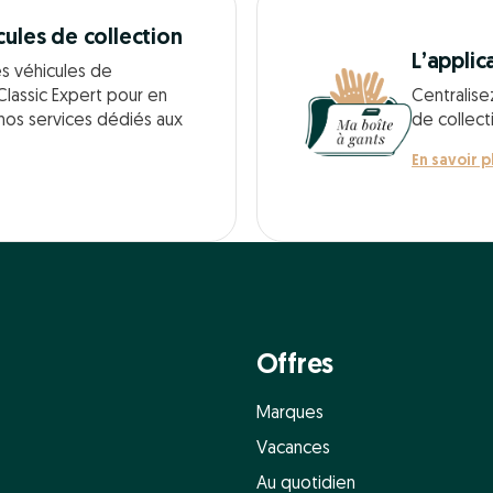
cules de collection
L’applic
es véhicules de
Classic Expert pour en
Centralise
 nos services dédiés aux
de collect
En savoir p
Offres
Marques
Vacances
Au quotidien