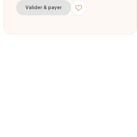
Valider & payer
ur Enfant de 5 à 15 ans
r Adulte à partir de 16 ans