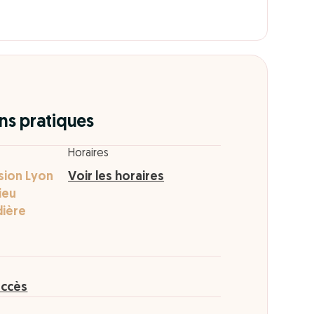
ns pratiques
Horaires
usion Lyon
Voir les horaires
ieu
dière
accès