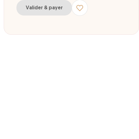
Valider & payer
r Pack Défi Pitchoun 2 à 5 ans inclus
r Pack Aventure Action 6 à 10 ans inclus