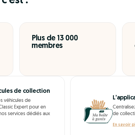
c’est :
Plus de 13 000
membres
cules de collection
L’applic
es véhicules de
Classic Expert pour en
Centralise
 nos services dédiés aux
de collect
En savoir p