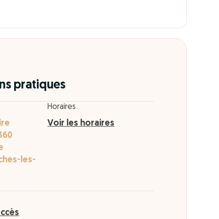
ns pratiques
Horaires
ire
Voir les horaires
360
e
ches-les-
accès