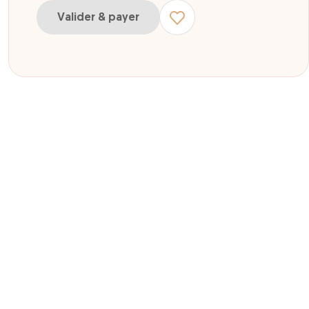
Valider & payer
ur enfant de 10 à 17 ans
ur adulte + de 18 ans