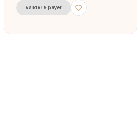
Valider & payer
r Enfant 1mètre et jusqu'à 11 ans
r Adulte à partir de 12 ans