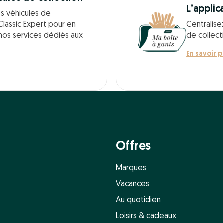
L’applic
es véhicules de
Classic Expert pour en
Centralise
 nos services dédiés aux
de collect
En savoir p
Offres
Marques
Vacances
Au quotidien
Loisirs & cadeaux