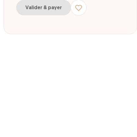
Valider & payer
ur Espace Laser Adulte ou Enfant
r Espace Plaine de Jeux -