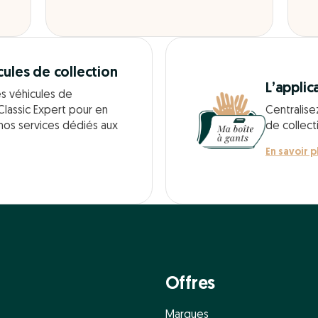
cules de collection
L’applic
es véhicules de
Classic Expert pour en
Centralise
 nos services dédiés aux
de collect
En savoir p
Offres
Marques