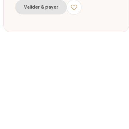
Valider & payer
ur Legendia Enfant Sans Spectacle période verte Saison 2026 selon ca
ur Legendia Adulte Sans Spectacle période verte Saison 2026 selon ca