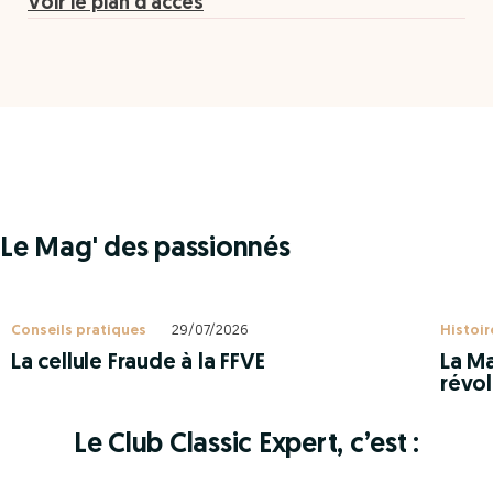
Voir le plan d'accès
Le Mag' des passionnés
Conseils pratiques
29/07/2026
Histoir
La cellule Fraude à la FFVE
La Ma
révol
Le Club Classic Expert, c’est :