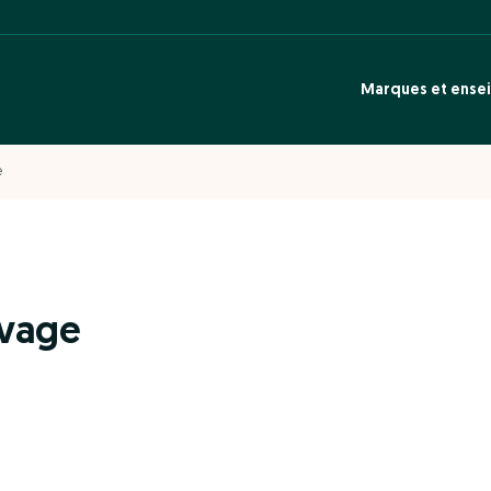
Marques et ense
e
uvage