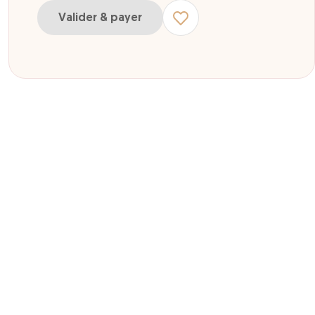
Valider & payer
 1 jour 1 parc
r 1 jour 2 parcs