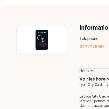
Informatio
Téléphone
0472776969
Horaires
Voir les horai
Lyon City Card, le 
La Lyon City Card es
la ville ! Il perme
donnant accès aux t