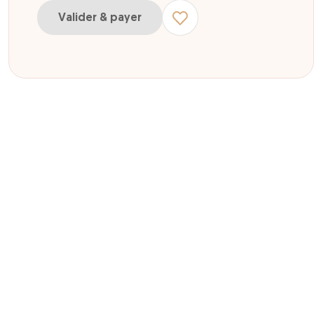
Valider & payer
ur 365 jours Enfant 4-15 ans 08/02/2027 puis 1 an dès activation
ur 365 jours Adulte 16+ 08/02/2027 puis 1 an dès activation