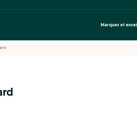
Marques et ense
Card
ard