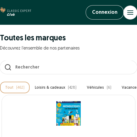
Connexion
Toutes les marques
Découvrez l’ensemble de nos partenaires
Les résultats se mettent à jour au fur et à mesure de votre saisi
Tout
(462)
Loisirs & cadeaux
(428)
Véhicules
(6)
Vacanc