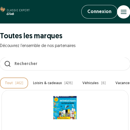
Connexion
Toutes les marques
Découvrez l’ensemble de nos partenaires
Les résultats se mettent à jour au fur et à mesure de votre saisi
Tout
(462)
Loisirs & cadeaux
(428)
Véhicules
(6)
Vacanc